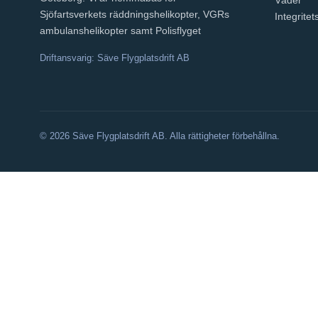
Väder
Sjöfartsverkets räddningshelikopter, VGRs
Integritet
ambulanshelikopter samt Polisflyget
Driftansvarig: Säve Flygplatsdrift AB
© 2026 Säve Flygplatsdrift AB. Alla rättigheter förbehållna.