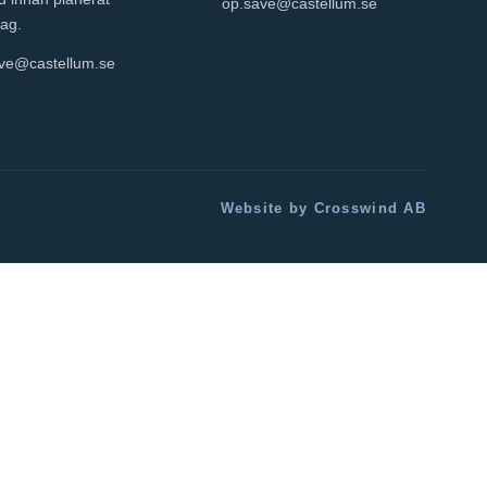
op.save@castellum.se
ag.
ve@castellum.se
Website by Crosswind AB