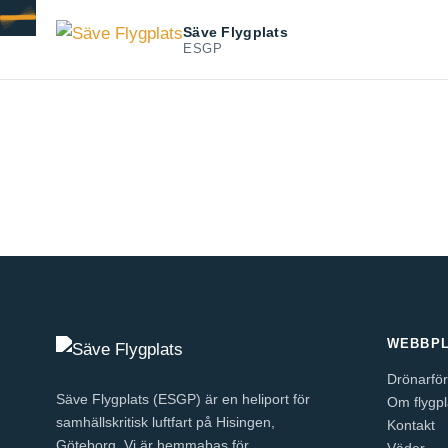
Säve Flygplats
ESGP
WEBBPL
Drönarför
Säve Flygplats (ESGP) är en heliport för
Om flygpl
samhällskritisk luftfart på Hisingen,
Kontakt
Göteborg. Vi är hemmabas för