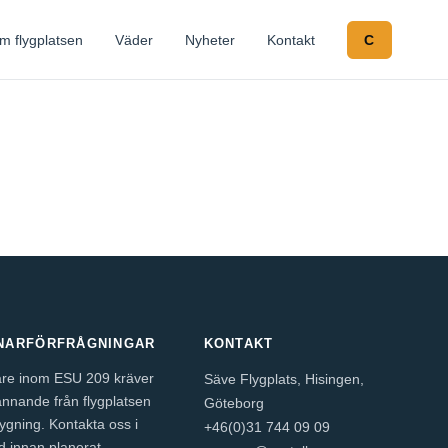
m flygplatsen
Väder
Nyheter
Kontakt
C
NARFÖRFRÅGNINGAR
KONTAKT
re inom ESU 209 kräver
Säve Flygplats, Hisingen,
nnande från flygplatsen
Göteborg
lygning. Kontakta oss i
+46(0)31 744 09 09
id innan planerat