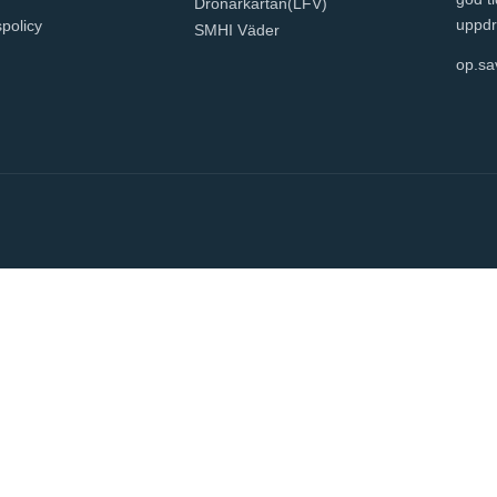
Drönarkartan(LFV)
uppdr
spolicy
SMHI Väder
op.sa