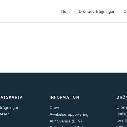
Hem
Drönarförfrågningar
O
ATSKARTA
INFORMATION
DRÖ
Dröna
frågningar
Crew
godkä
atsen
Avvikelserapportering
före f
AIP Sverige (LFV)
god t