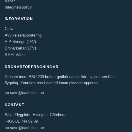
Väder
Integritetspolicy
INFORMATION
Crew
Avvikelserapportering
AIP Sverige (LFV)
Drönarkartan(LFV)
SMHI Väder
DRÖNARFÖRFRÅGNINGAR
Drönare inom ESU 209 kräver godkännande från flygplatsen före
flygning. Kontakta oss i god tid innan planerat uppdrag.
op.save@castellum.se
KONTAKT
Säve Flygplats, Hisingen, Göteborg
+46(0)31 744 09 09
op.save@castellum.se